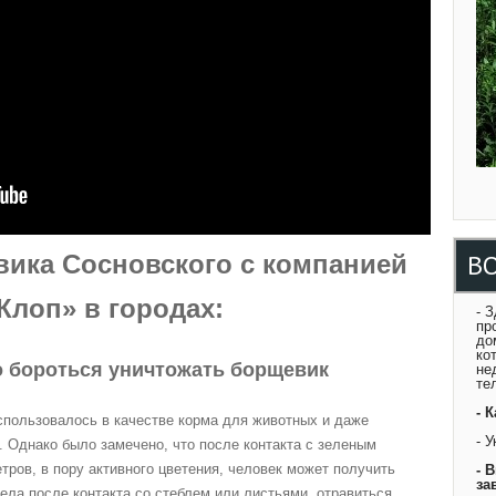
В
ика Сосновского с компанией
Клоп» в городах:
- 
пр
до
ко
 бороться уничтожать борщевик
не
те
- 
спользовалось в качестве корма для животных и даже
- 
 Однако было замечено, что после контакта с зеленым
етров, в пору активного цветения, человек может получить
- 
за
ела после контакта со стеблем или листьями, отравиться