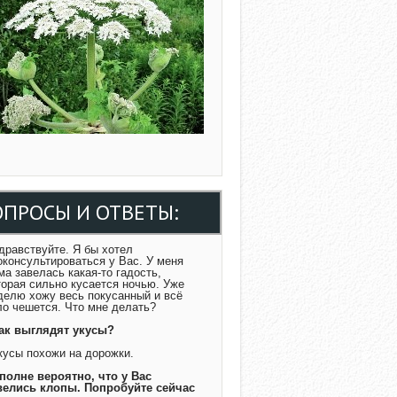
ОПРОСЫ И ОТВЕТЫ:
Здравствуйте. Я бы хотел
оконсультироваться у Вас. У меня
ма завелась какая-то гадость,
торая сильно кусается ночью. Уже
делю хожу весь покусанный и всё
ло чешется. Что мне делать?
Как выглядят укусы?
Укусы похожи на дорожки.
Вполне вероятно, что у Вас
велись клопы. Попробуйте сейчас