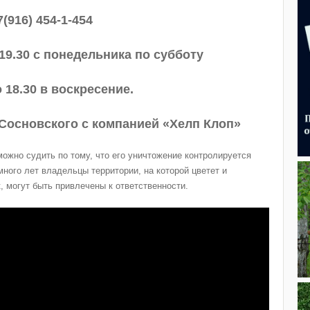
7(916) 454-1-454
 19.30 с понедельника по субботу
о 18.30 в воскресение.
Сосновского с компанией «Хелп Клоп»
ожно судить по тому, что его уничтожение контролируется
много лет владельцы территории, на которой цветет и
, могут быть привлечены к ответственности.