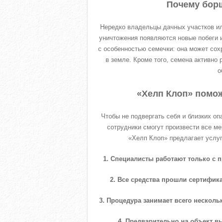
Почему бор
Нередко владельцы дачных участков ил
уничтожения появляются новые побеги и
с особенностью семечки: она может сох
в земле. Кроме того, семена активно
о
«Хелп Клоп» помож
Чтобы не подвергать себя и близких о
сотрудники смогут произвести все м
«Хелп Клоп» предлагает услуг
1. Специалисты работают только с 
2. Все средства прошли сертифи
3. Процедура занимает всего нескольк
4. Предварительно на объект в