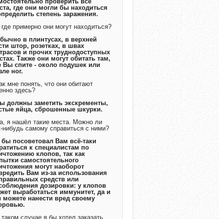
мостоятельно проверить все
ста, где они могли бы находиться
определить степень заражения.
А где примерно они могут находиться?
Обычно в плинтусах, в верхней
сти штор, розетках, в швах
трасов и прочих труднодоступных
стах. Также они могут обитать там,
е Вы спите - около подушек или
зле ног.
Как мне понять, что они обитают
енно здесь?
Вы должны заметить экскременты,
стые яйца, сброшенные шкурки.
Да, я нашёл такие места. Можно ли
к-нибудь самому справиться с ними?
Я бы посоветовал Вам всё-таки
ратиться к специалистам по
ичтожению клопов, так как
пытки самостоятельного
ичтожения могут наоборот
вредить Вам из-за использования
правильных средств или
соблюдения дозировки: у клопов
жет выработаться иммунитет, да и
 можете нанести вред своему
оровью.
В таком случае я бы хотел заказать