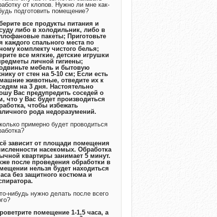
работку от клопов. Нужно ли мне как-
будь подготовить помещение?
Уберите все продукты питания и
суду либо в холодильник, либо в
ллофановые пакеты; Приготовьте
я каждого спального места по
ному комплекту чистого белья;
ерите все мягкие, детские игрушки
предметы личной гигиены;
одвиньте мебель и бытовую
хнику от стен на 5-10 см; Если есть
машние животные, отведите их к
седям на 3 дня. Настоятельно
ошу Вас предупредить соседей о
м, что у Вас будет производиться
работка, чтобы избежать
зличного рода недоразумений.
Сколько примерно будет проводиться
работка?
Всё зависит от площади помещения
численности насекомых. Обработка
ычной квартиры занимает 5 минут.
кже после проведения обработки в
мещении нельзя будет находиться
часа без защитного костюма и
спиратора.
Что-нибудь нужно делать после всего
ого?
Проветрите помещение 1-1,5 часа, а