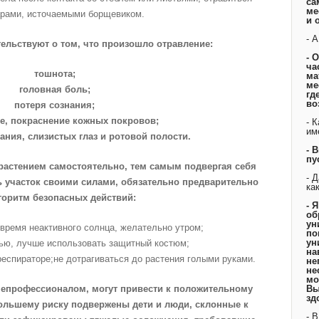
са
ме
рами, источаемыми борщевиком.
и 
- 
ельствуют о том, что произошло отравление:
- 
ча
тошнота;
ма
ме
головная боль;
гд
во
потеря сознания;
ие, покраснение кожных покровов;
- 
им
ания, слизистых глаз и ротовой полости.
- 
пу
 растением самостоятельно, тем самым подвергая себя
- 
ь участок своими силами, обязательно предварительно
ка
горитм безопасных действий:
- 
об
ун
 время неактивного солнца, желательно утром;
по
ун
нью, лучше использовать защитный костюм;
на
респираторе;не дотрагиваться до растения голыми руками.
не
не
мо
непрофессионалом, могут привести к положительному
Вы
зд
ибольшему риску подвержены дети и люди, склонные к
- 