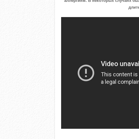
аллергиям. В некоторых случаях б
длит