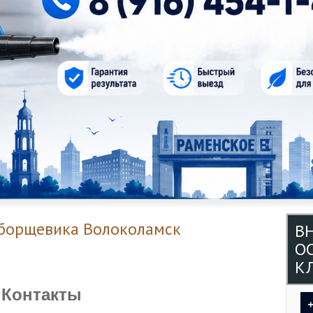
 борщевика Волоколамск
В
О
КЛ
Контакты