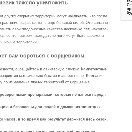
та
щевик тяжело уничтожить
Сп
вр
бу
и других открытых территорий могут наблюдать, что после
 растение разрастается с еще большей силой. Это связано
ранять свои плодоносные качества несколько лет, находясь
 разносятся ветром, вследствие чего могут быть заражены
бширные территории.
ет вам бороться с борщевиком.
пасности, обращайтесь в санитарную службу. Компетентные
ероприятия максимально быстро и эффективно. Компания
у по избавления любых территорий от борщевика.
проверенными препаратами, которые не наносят вред .
кацию и безопасны для людей и домашних животных.
о часов, в то время как результат держится весь сезон.
ыезжает сотрудник компании, который производит