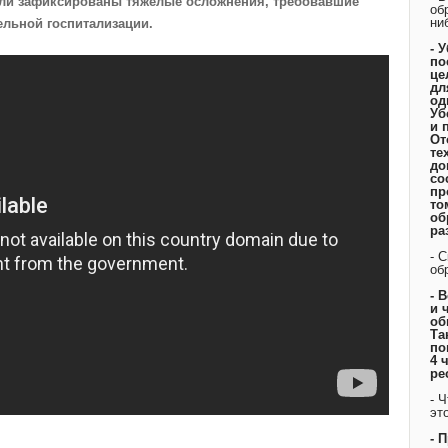
ыли зафиксированы тяжелые осложнения, требовавшие
об
ни
ельной госпитализации.
- 
по
це
дл
од
Уб
и 
От
те
до
со
пр
то
об
ра
- 
об
- 
и 
об
Та
по
4 
ре
- 
эт
- 