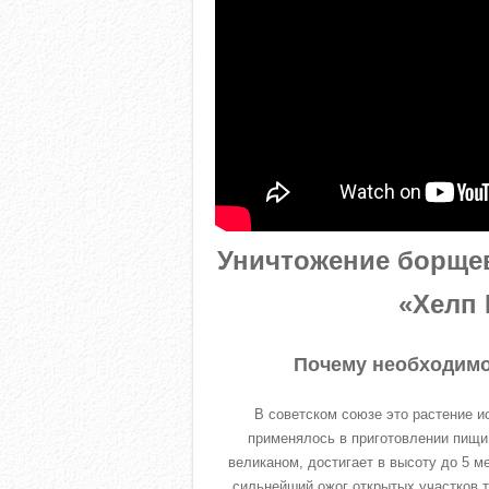
Уничтожение борщев
«Хелп 
Почему необходимо
В советском союзе это растение и
применялось в приготовлении пищи.
великаном, достигает в высоту до 5 м
сильнейший ожог открытых участков т