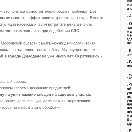
са
ме
и 
 – это попытка самостоятельно решить проблему. Без
- 
 вы не сможете эффективно устранить их гнездо. Вместо
- 
опуляции насекомых и зря потратите деньги и силы:
ча
омаров
возможна лишь при содействии
СЭС
.
ма
ме
гд
во
и Московской области санитарно-эпидемиологическая
сионально выполняет свою работу. Мы осуществляем
- 
им
ей в городе Домодедово
уже много лет. Обратившись к
- 
пу
- 
ка
ассный сервис;
- 
вопросы касаемо домашних вредителей;
об
ун
ну на уничтожение клещей на садовом участке;
по
ун
е работ: дезинфекции, дезинсекции, дератизации;
на
кторов на любом этапе обработки.
не
не
мо
Вы
зд
- 