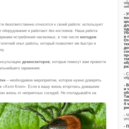
об
ни
- 
по
це
и безответственно относятся к своей работе: используют
дл
од
 оборудование и работают без костюмов. Наша работа
Уб
и 
диками истребления насекомых, в том числе
методом
От
голетний опыт работы, который позволяет им быстро и
те
до
ку.
со
пр
то
консультацию
дезинсекторов
, которые помогут вам провести
об
ра
дальнейшего заражения.
- 
об
тке
– необходимое мероприятие, которое нужно доверять
- 
к «Хэлп Клоп». Если в вашу жизнь вторглись домашние
и 
об
вою жизнь от неприятных соседей. Не откладывайте на
Та
по
4 
ре
- 
эт
- 