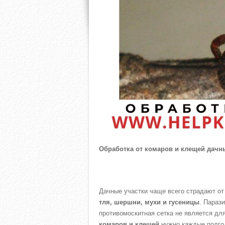
Обработка от комаров и клещей дачн
Дачные участки чаще всего страдают от
тля, шершни, мухи и гусеницы
. Параз
противомоскитная сетка не является д
комаров и клещей
нужно каждые полгод