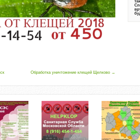
та
Сп
вр
бу
ск
Обработка уничтожение клещей Щелково
→