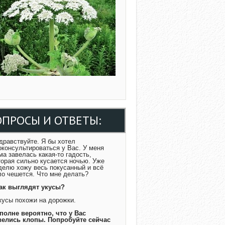
ОПРОСЫ И ОТВЕТЫ:
Здравствуйте. Я бы хотел
оконсультироваться у Вас. У меня
ма завелась какая-то гадость,
торая сильно кусается ночью. Уже
делю хожу весь покусанный и всё
ло чешется. Что мне делать?
Как выглядят укусы?
Укусы похожи на дорожки.
Вполне вероятно, что у Вас
велись клопы. Попробуйте сейчас