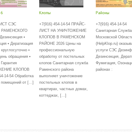
26
Клопы
Районы
ИСТ СЭС
+7(916) 454-14-54 ПРАЙС-
+7(916) 454-14-54
 РАМЕНСКОГО
ЛИСТ НА УНИЧТОЖЕНИЕ
Санитарная Служба
езинсекция •
КЛОПОВ В РАМЕНСКОМ
Московской Област
ция • Дератизация
РАЙОНЕ 2026 Цены на
(HelpKlop.ru) оказыв
 круглосуточно •
профессиональную
услуги СЭС Дезинф
день обращения •
обработку от постельных
Дезинсекция, Дерат
 Гарантия
клопов Санитарная служба
Фумигация, Озонаци
ЖЕНИЕ КЛОПОВ
Раменского района
районах :
54-14-54 Обработка
выполняет уничтожение
Read More
и помещений от […]
постельных клопов в
квартирах, частных домах,
коттеджах, […]
Read More