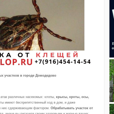
ых участков в городе Домодедово
 атак различных насекомых: клопы,
крысы, кроты, осы,
иты имеют беспрепятственный ход в дом, и даже
ля них сдерживающим фактором.
Обрабатывать участок от
а, иначе вы рискуете своим здоровьем и жизнью ваших