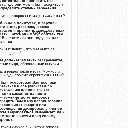
мостоятельно проверить все
ста, где они могли бы находиться
определить степень заражения.
А где примерно они могут находиться?
Обычно в плинтусах, в верхней
сти штор, розетках, в швах
трасов и прочих труднодоступных
стах. Также они могут обитать там,
е Вы спите - около подушек или
зле ног.
Как мне понять, что они обитают
енно здесь?
Вы должны заметить экскременты,
стые яйца, сброшенные шкурки.
Да, я нашёл такие места. Можно ли
к-нибудь самому справиться с ними?
Я бы посоветовал Вам всё-таки
ратиться к специалистам по
ичтожению клопов, так как
пытки самостоятельного
ичтожения могут наоборот
вредить Вам из-за использования
правильных средств или
соблюдения дозировки: у клопов
жет выработаться иммунитет, да и
 можете нанести вред своему
оровью.
В таком случае я бы хотел заказать