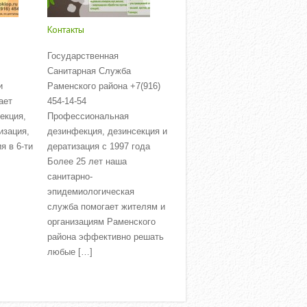
Контакты
Государственная
Санитарная Служба
и
Раменского района +7(916)
ает
454-14-54
екция,
Профессиональная
изация,
дезинфекция, дезинсекция и
я в 6-ти
дератизация с 1997 года
Более 25 лет наша
санитарно-
эпидемиологическая
служба помогает жителям и
организациям Раменского
района эффективно решать
любые […]
Read More