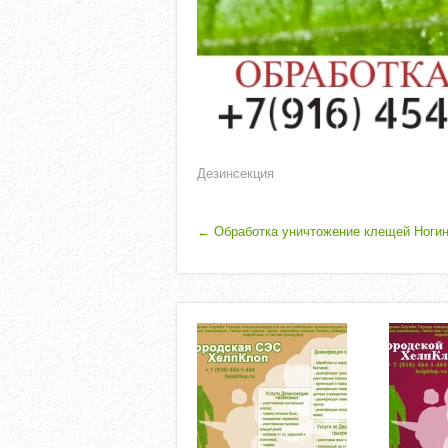
Дезинсекция
P
←
Обработка уничтожение клещей Ногин
O
S
T
N
A
V