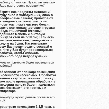
работку от клопов. Нужно ли мне как-
будь подготовить помещение?
Уберите все продукты питания и
суду либо в холодильник, либо в
ллофановые пакеты; Приготовьте
я каждого спального места по
ному комплекту чистого белья;
ерите все мягкие, детские игрушки
предметы личной гигиены;
одвиньте мебель и бытовую
хнику от стен на 5-10 см; Если есть
машние животные, отведите их к
седям на 3 дня. Настоятельно
ошу Вас предупредить соседей о
м, что у Вас будет производиться
работка, чтобы избежать
зличного рода недоразумений.
Сколько примерно будет проводиться
работка?
Всё зависит от площади помещения
численности насекомых. Обработка
ычной квартиры занимает 5 минут.
кже после проведения обработки в
мещении нельзя будет находиться
часа без защитного костюма и
спиратора.
Что-нибудь нужно делать после всего
ого?
Проветрите помещение 1-1,5 часа, а