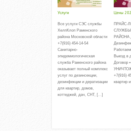
I
G
Услуги
Цены 20
A
T
Все услуги СЭС службы
ПРАЙС-Л
ХелпКлоп Раменского
СЛУЖБЫ
I
района Московской области
РАЙОНА Д
O
+7(916) 454-14-54
Дезинфек
Санитарно-
Работаем
N
эпидемиологическая
Выезд в 
служба Раменского района
Договор •
оказывает полный комплекс
УНИЧТО
услуг по дезинсекции,
+7(916) 4
дезинфекции и дератизации
квартир 
для квартир, домов,
Read More
коттеджей, дач, СНТ, […]
Read More