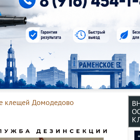
е клещей Домодедово
В
О
КЛ