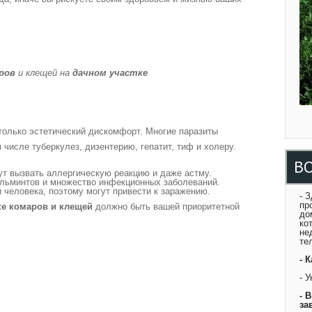
аров
и клещей на
дачном участке
только эстетический дискомфорт. Многие паразиты
 числе туберкулез, дизентерию, гепатит, тиф и холеру.
В
ут вызвать аллергическую реакцию и даже астму.
ельминтов и множество инфекционных заболеваний.
 человека, поэтому могут привести к заражению.
- 
пр
ке комаров и клещей
должно быть вашей приоритетной
до
ко
не
те
- 
- 
- 
за