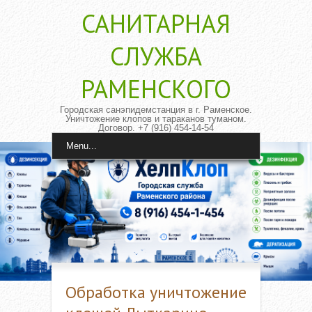
САНИТАРНАЯ
CЛУЖБА
РАМЕНСКОГО
Городская санэпидемстанция в г. Раменское.
Уничтожение клопов и тараканов туманом.
Договор. +7 (916) 454-14-54
Menu...
Обработка уничтожение