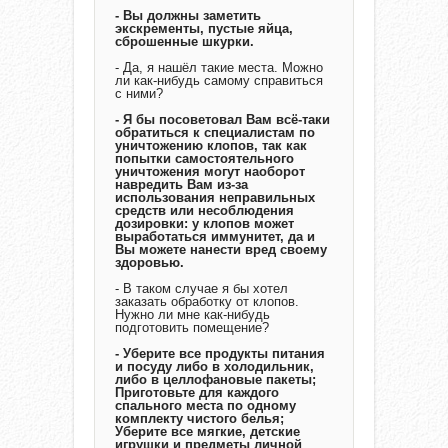
- Вы должны заметить
экскременты, пустые яйца,
сброшенные шкурки.
- Да, я нашёл такие места. Можно
ли как-нибудь самому справиться
с ними?
- Я бы посоветовал Вам всё-таки
обратиться к специалистам по
уничтожению клопов, так как
попытки самостоятельного
уничтожения могут наоборот
навредить Вам из-за
использования неправильных
средств или несоблюдения
дозировки: у клопов может
выработаться иммунитет, да и
Вы можете нанести вред своему
здоровью.
- В таком случае я бы хотел
заказать обработку от клопов.
Нужно ли мне как-нибудь
подготовить помещение?
- Уберите все продукты питания
и посуду либо в холодильник,
либо в целлофановые пакеты;
Приготовьте для каждого
спального места по одному
комплекту чистого белья;
Уберите все мягкие, детские
игрушки и предметы личной