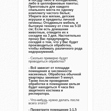
и посуду либо в холодильник,
либо в целлофановые пакеты;
Приготовьте для каждого
спального места по одному
комплекту чистого белья;
Уберите все мягкие, детские
игрушки и предметы личной
гигиены; Отодвиньте мебель и
бытовую технику от стен на 5-10
см; Если есть домашние
животные, отведите их к
соседям на 3 дня. Настоятельно
прошу Вас предупредить
соседей о том, что у Вас будет
производиться обработка,
чтобы избежать различного рода
недоразумений.
- Сколько примерно будет
проводиться обработка?
- Всё зависит от площади
помещения и численности
насекомых. Обработка обычной
квартиры занимает 5 минут.
Также после проведения
обработки в помещении нельзя
будет находиться 4 часа без
защитного костюма и
респиратора.
- Что-нибудь нужно делать после
всего этого?
- Проветрите помещение 1-1,5