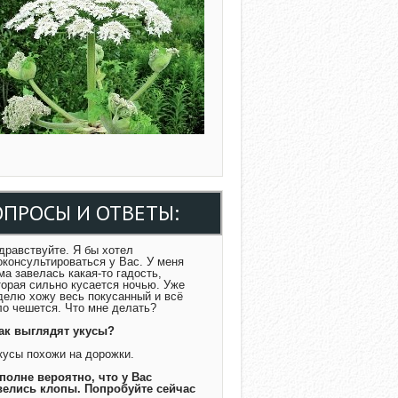
ОПРОСЫ И ОТВЕТЫ:
Здравствуйте. Я бы хотел
оконсультироваться у Вас. У меня
ма завелась какая-то гадость,
торая сильно кусается ночью. Уже
делю хожу весь покусанный и всё
ло чешется. Что мне делать?
Как выглядят укусы?
Укусы похожи на дорожки.
Вполне вероятно, что у Вас
велись клопы. Попробуйте сейчас