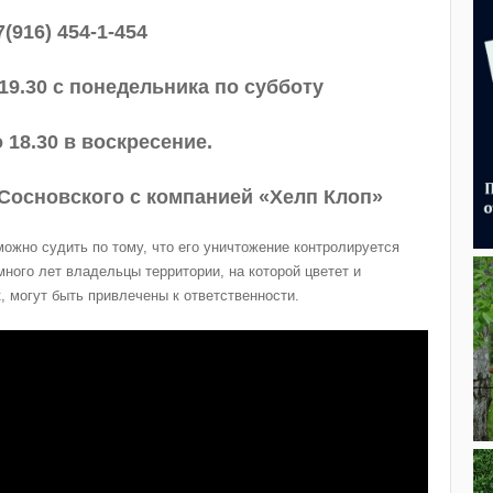
7(916) 454-1-454
 19.30 с понедельника по субботу
о 18.30 в воскресение.
Сосновского с компанией «Хелп Клоп»
ожно судить по тому, что его уничтожение контролируется
много лет владельцы территории, на которой цветет и
, могут быть привлечены к ответственности.