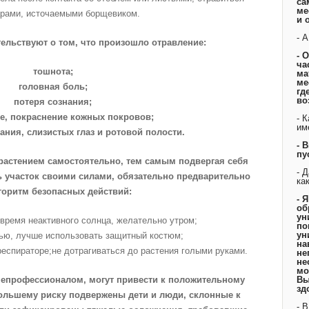
са
ме
рами, источаемыми борщевиком.
и 
- 
ельствуют о том, что произошло отравление:
- 
ча
тошнота;
ма
ме
головная боль;
гд
во
потеря сознания;
ие, покраснение кожных покровов;
- 
им
ания, слизистых глаз и ротовой полости.
- 
пу
 растением самостоятельно, тем самым подвергая себя
- 
ь участок своими силами, обязательно предварительно
ка
горитм безопасных действий:
- 
об
ун
 время неактивного солнца, желательно утром;
по
ун
нью, лучше использовать защитный костюм;
на
респираторе;не дотрагиваться до растения голыми руками.
не
не
мо
непрофессионалом, могут привести к положительному
Вы
зд
ибольшему риску подвержены дети и люди, склонные к
- 