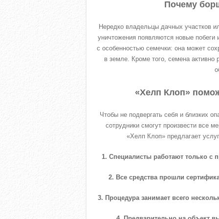
Почему бор
Нередко владельцы дачных участков ил
уничтожения появляются новые побеги и
с особенностью семечки: она может сох
в земле. Кроме того, семена активно
о
«Хелп Клоп» помож
Чтобы не подвергать себя и близких о
сотрудники смогут произвести все м
«Хелп Клоп» предлагает услуг
1. Специалисты работают только с 
2. Все средства прошли сертифи
3. Процедура занимает всего нескольк
4. Предварительно на объект в