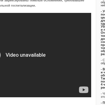
ыли зафиксированы тяжелые осложнения, требовавшие
об
ни
ельной госпитализации.
- 
по
це
дл
од
Уб
и 
От
те
до
со
пр
то
об
ра
- 
об
- 
и 
об
Та
по
4 
ре
- 
эт
- 