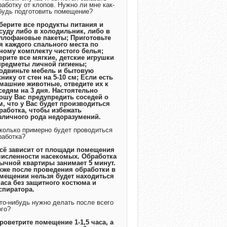
работку от клопов. Нужно ли мне как-
будь подготовить помещение?
Уберите все продукты питания и
суду либо в холодильник, либо в
ллофановые пакеты; Приготовьте
я каждого спального места по
ному комплекту чистого белья;
ерите все мягкие, детские игрушки
предметы личной гигиены;
одвиньте мебель и бытовую
хнику от стен на 5-10 см; Если есть
машние животные, отведите их к
седям на 3 дня. Настоятельно
ошу Вас предупредить соседей о
м, что у Вас будет производиться
работка, чтобы избежать
зличного рода недоразумений.
Сколько примерно будет проводиться
работка?
Всё зависит от площади помещения
численности насекомых. Обработка
ычной квартиры занимает 5 минут.
кже после проведения обработки в
мещении нельзя будет находиться
часа без защитного костюма и
спиратора.
Что-нибудь нужно делать после всего
ого?
Проветрите помещение 1-1,5 часа, а