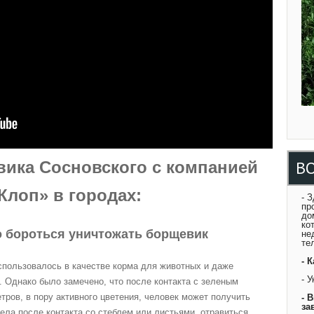
В
ика Сосновского с компанией
Клоп» в городах:
- 
пр
до
ко
 бороться уничтожать борщевик
не
те
- 
спользовалось в качестве корма для животных и даже
- 
 Однако было замечено, что после контакта с зеленым
етров, в пору активного цветения, человек может получить
- 
за
ела после контакта со стеблем или листьями, отравиться