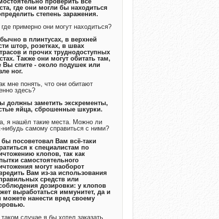
мостоятельно проверить все
ста, где они могли бы находиться
определить степень заражения.
А где примерно они могут находиться?
Обычно в плинтусах, в верхней
сти штор, розетках, в швах
трасов и прочих труднодоступных
стах. Также они могут обитать там,
е Вы спите - около подушек или
зле ног.
Как мне понять, что они обитают
енно здесь?
Вы должны заметить экскременты,
стые яйца, сброшенные шкурки.
Да, я нашёл такие места. Можно ли
к-нибудь самому справиться с ними?
Я бы посоветовал Вам всё-таки
ратиться к специалистам по
ичтожению клопов, так как
пытки самостоятельного
ичтожения могут наоборот
вредить Вам из-за использования
правильных средств или
соблюдения дозировки: у клопов
жет выработаться иммунитет, да и
 можете нанести вред своему
оровью.
В таком случае я бы хотел заказать