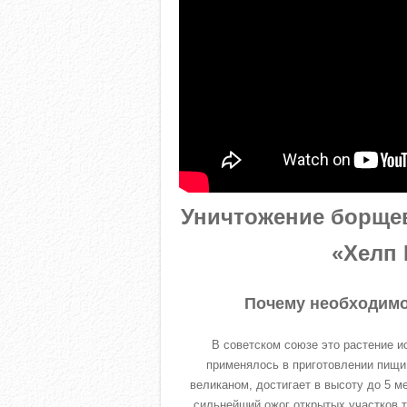
Уничтожение борщев
«Хелп 
Почему необходимо
В советском союзе это растение и
применялось в приготовлении пищи.
великаном, достигает в высоту до 5 м
сильнейший ожог открытых участков т