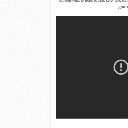
аллергиям. В некоторых случаях б
длит