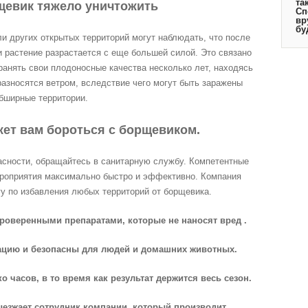
та
щевик тяжело уничтожить
Сп
вр
бу
и других открытых территорий могут наблюдать, что после
 растение разрастается с еще большей силой. Это связано
ранять свои плодоносные качества несколько лет, находясь
 разносятся ветром, вследствие чего могут быть заражены
бширные территории.
ет вам бороться с борщевиком.
пасности, обращайтесь в санитарную службу. Компетентные
ероприятия максимально быстро и эффективно. Компания
у по избавления любых территорий от борщевика.
проверенными препаратами, которые не наносят вред .
кацию и безопасны для людей и домашних животных.
о часов, в то время как результат держится весь сезон.
ыезжает сотрудник компании, который производит