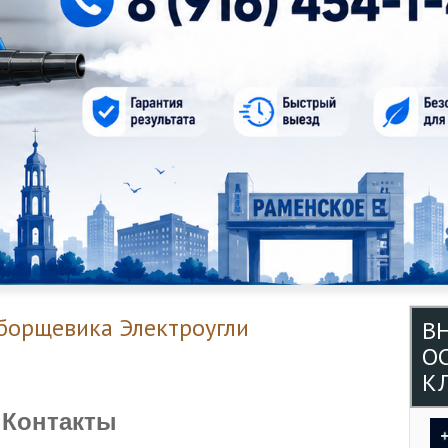
борщевика Электроугли
В
О
КЛ
Контакты