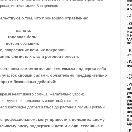
са
ме
рами, источаемыми борщевиком.
и 
- 
ельствуют о том, что произошло отравление:
- 
ча
тошнота;
ма
ме
головная боль;
гд
во
потеря сознания;
ие, покраснение кожных покровов;
- 
им
ания, слизистых глаз и ротовой полости.
- 
пу
 растением самостоятельно, тем самым подвергая себя
- 
ь участок своими силами, обязательно предварительно
ка
горитм безопасных действий:
- 
об
ун
 время неактивного солнца, желательно утром;
по
ун
нью, лучше использовать защитный костюм;
на
респираторе;не дотрагиваться до растения голыми руками.
не
не
мо
непрофессионалом, могут привести к положительному
Вы
зд
ибольшему риску подвержены дети и люди, склонные к
- 