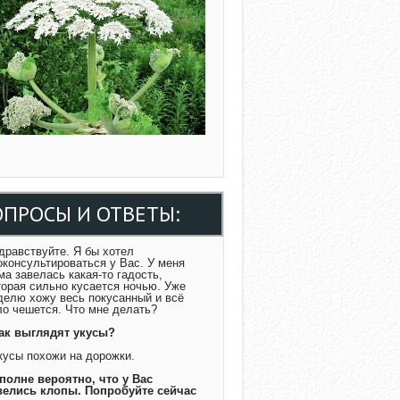
ОПРОСЫ И ОТВЕТЫ:
Здравствуйте. Я бы хотел
оконсультироваться у Вас. У меня
ма завелась какая-то гадость,
торая сильно кусается ночью. Уже
делю хожу весь покусанный и всё
ло чешется. Что мне делать?
Как выглядят укусы?
Укусы похожи на дорожки.
Вполне вероятно, что у Вас
велись клопы. Попробуйте сейчас