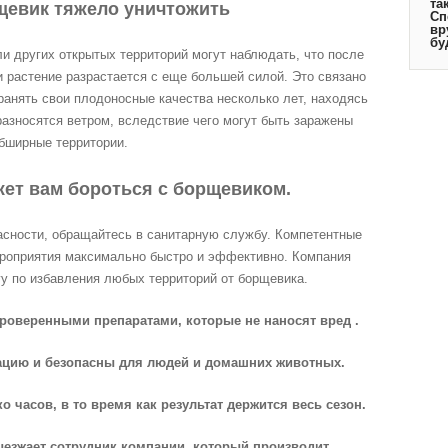
та
щевик тяжело уничтожить
Сп
вр
бу
и других открытых территорий могут наблюдать, что после
 растение разрастается с еще большей силой. Это связано
ранять свои плодоносные качества несколько лет, находясь
 разносятся ветром, вследствие чего могут быть заражены
бширные территории.
ет вам бороться с борщевиком.
пасности, обращайтесь в санитарную службу. Компетентные
ероприятия максимально быстро и эффективно. Компания
у по избавления любых территорий от борщевика.
проверенными препаратами, которые не наносят вред .
кацию и безопасны для людей и домашних животных.
о часов, в то время как результат держится весь сезон.
ыезжает сотрудник компании, который производит