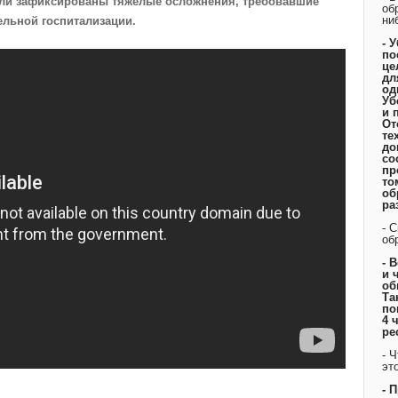
ыли зафиксированы тяжелые осложнения, требовавшие
об
ни
ельной госпитализации.
- 
по
це
дл
од
Уб
и 
От
те
до
со
пр
то
об
ра
- 
об
- 
и 
об
Та
по
4 
ре
- 
эт
- 