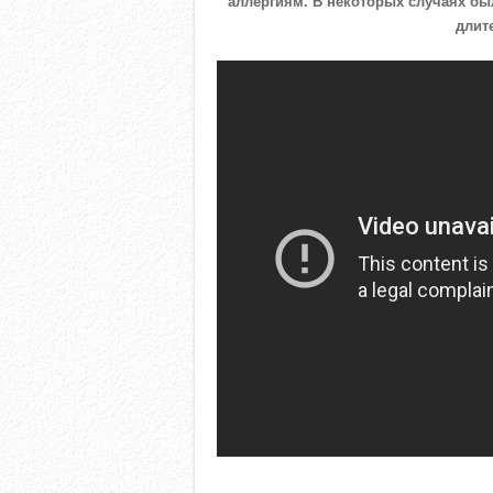
аллергиям. В некоторых случаях б
длит