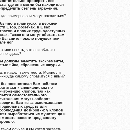
мостоятельно проверить все
ста, где они могли бы находиться
определить степень заражения.
А где примерно они могут находиться?
Обычно в плинтусах, в верхней
сти штор, розетках, в швах
трасов и прочих труднодоступных
стах. Также они могут обитать там,
е Вы спите - около подушек или
зле ног.
Как мне понять, что они обитают
енно здесь?
Вы должны заметить экскременты,
стые яйца, сброшенные шкурки.
Да, я нашёл такие места. Можно ли
к-нибудь самому справиться с ними?
Я бы посоветовал Вам всё-таки
ратиться к специалистам по
ичтожению клопов, так как
пытки самостоятельного
ичтожения могут наоборот
вредить Вам из-за использования
правильных средств или
соблюдения дозировки: у клопов
жет выработаться иммунитет, да и
 можете нанести вред своему
оровью.
В таком случае я бы хотел заказать