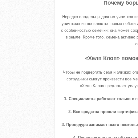
Почему бор
Нередко владельцы дачных участков ил
уничтожения появляются новые побеги и
с особенностью семечки: она может сох
в земле. Кроме того, семена активно
о
«Хелп Клоп» помож
Чтобы не подвергать себя и близких о
сотрудники смогут произвести все м
«Хелп Клоп» предлагает услуг
1. Специалисты работают только с 
2. Все средства прошли сертифи
3. Процедура занимает всего нескольк
4. Предварительно на объект в