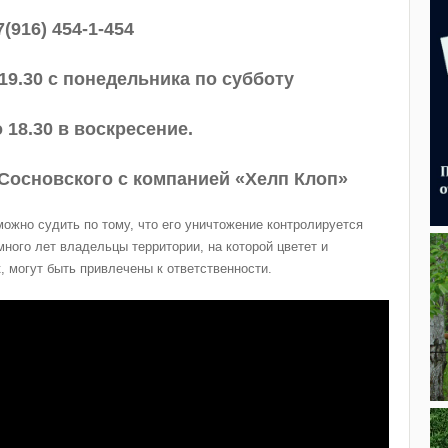
7(916) 454-1-454
 19.30 с понедельника по субботу
о 18.30 в воскресение.
Сосновского с компанией «Хелп Клоп»
ожно судить по тому, что его уничтожение контролируется
много лет владельцы территории, на которой цветет и
, могут быть привлечены к ответственности.