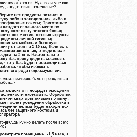
работку от клопов. Нужно ли мне как-
будь подготовить помещение?
Уберите все продукты питания и
суду либо в холодильник, либо в
ллофановые пакеты; Приготовьте
я каждого спального места по
ному комплекту чистого белья;
ерите все мягкие, детские игрушки
предметы личной гигиены;
одвиньте мебель и бытовую
хнику от стен на 5-10 см; Если есть
машние животные, отведите их к
седям на 3 дня. Настоятельно
ошу Вас предупредить соседей о
м, что у Вас будет производиться
работка, чтобы избежать
зличного рода недоразумений.
Сколько примерно будет проводиться
работка?
Всё зависит от площади помещения
численности насекомых. Обработка
ычной квартиры занимает 5 минут.
кже после проведения обработки в
мещении нельзя будет находиться
часа без защитного костюма и
спиратора.
Что-нибудь нужно делать после всего
ого?
Проветрите помещение 1-1,5 часа, а