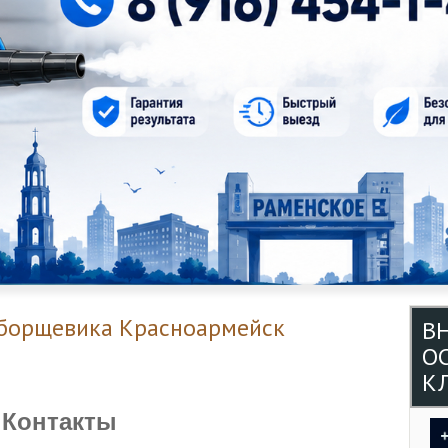
 борщевика Красноармейск
В
О
КЛ
Контакты