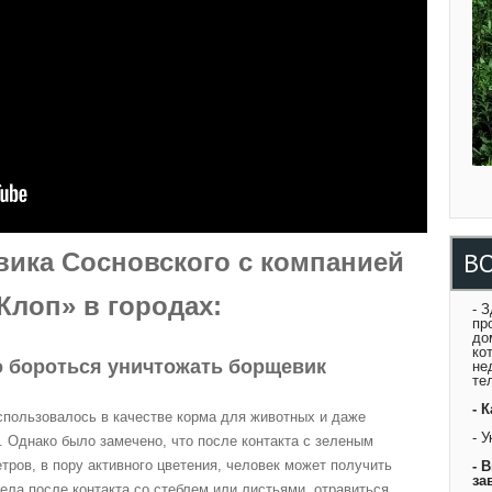
В
ика Сосновского с компанией
Клоп» в городах:
- 
пр
до
ко
 бороться уничтожать борщевик
не
те
- 
спользовалось в качестве корма для животных и даже
- 
 Однако было замечено, что после контакта с зеленым
етров, в пору активного цветения, человек может получить
- 
за
ела после контакта со стеблем или листьями, отравиться