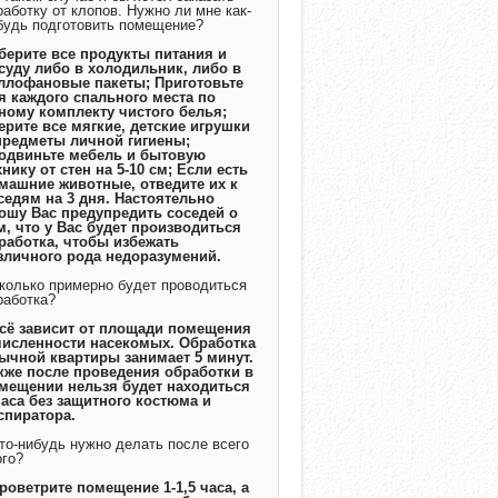
работку от клопов. Нужно ли мне как-
будь подготовить помещение?
Уберите все продукты питания и
суду либо в холодильник, либо в
ллофановые пакеты; Приготовьте
я каждого спального места по
ному комплекту чистого белья;
ерите все мягкие, детские игрушки
предметы личной гигиены;
одвиньте мебель и бытовую
хнику от стен на 5-10 см; Если есть
машние животные, отведите их к
седям на 3 дня. Настоятельно
ошу Вас предупредить соседей о
м, что у Вас будет производиться
работка, чтобы избежать
зличного рода недоразумений.
Сколько примерно будет проводиться
работка?
Всё зависит от площади помещения
численности насекомых. Обработка
ычной квартиры занимает 5 минут.
кже после проведения обработки в
мещении нельзя будет находиться
часа без защитного костюма и
спиратора.
Что-нибудь нужно делать после всего
ого?
Проветрите помещение 1-1,5 часа, а