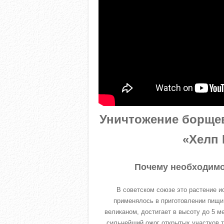
Уничтожение борщев
«Хелп 
Почему необходимо
В советском союзе это растение и
применялось в приготовлении пищи.
великаном, достигает в высоту до 5 м
сильнейший ожог открытых участков т