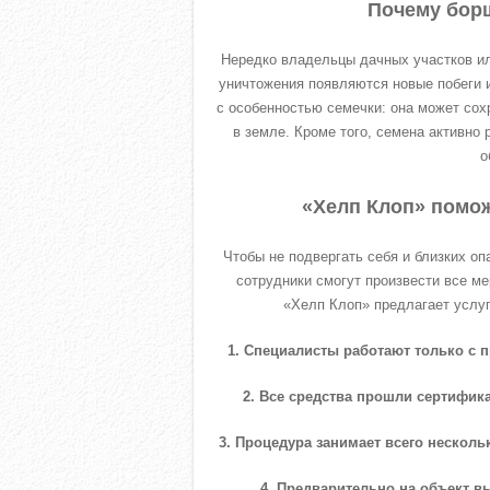
Почему бор
Нередко владельцы дачных участков ил
уничтожения появляются новые побеги и
с особенностью семечки: она может сох
в земле. Кроме того, семена активно
о
«Хелп Клоп» помож
Чтобы не подвергать себя и близких о
сотрудники смогут произвести все м
«Хелп Клоп» предлагает услуг
1. Специалисты работают только с 
2. Все средства прошли сертифи
3. Процедура занимает всего нескольк
4. Предварительно на объект в