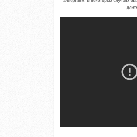
аллергиям. В некоторых случаях б
длит