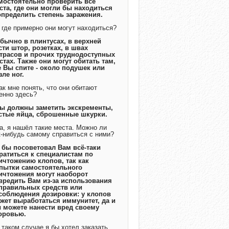
мостоятельно проверить все
ста, где они могли бы находиться
определить степень заражения.
А где примерно они могут находиться?
Обычно в плинтусах, в верхней
сти штор, розетках, в швах
трасов и прочих труднодоступных
стах. Также они могут обитать там,
е Вы спите - около подушек или
зле ног.
Как мне понять, что они обитают
енно здесь?
Вы должны заметить экскременты,
стые яйца, сброшенные шкурки.
Да, я нашёл такие места. Можно ли
к-нибудь самому справиться с ними?
Я бы посоветовал Вам всё-таки
ратиться к специалистам по
ичтожению клопов, так как
пытки самостоятельного
ичтожения могут наоборот
вредить Вам из-за использования
правильных средств или
соблюдения дозировки: у клопов
жет выработаться иммунитет, да и
 можете нанести вред своему
оровью.
В таком случае я бы хотел заказать