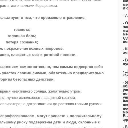
са
ме
рами, источаемыми борщевиком.
и 
- 
ельствуют о том, что произошло отравление:
- 
ча
тошнота;
ма
ме
головная боль;
гд
во
потеря сознания;
ие, покраснение кожных покровов;
- 
им
ания, слизистых глаз и ротовой полости.
- 
пу
 растением самостоятельно, тем самым подвергая себя
- 
ь участок своими силами, обязательно предварительно
ка
горитм безопасных действий:
- 
об
ун
 время неактивного солнца, желательно утром;
по
ун
нью, лучше использовать защитный костюм;
на
респираторе;не дотрагиваться до растения голыми руками.
не
не
мо
непрофессионалом, могут привести к положительному
Вы
зд
ибольшему риску подвержены дети и люди, склонные к
- 