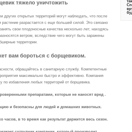
та
щевик тяжело уничтожить
Сп
вр
бу
и других открытых территорий могут наблюдать, что после
 растение разрастается с еще большей силой. Это связано
ранять свои плодоносные качества несколько лет, находясь
 разносятся ветром, вследствие чего могут быть заражены
бширные территории.
ет вам бороться с борщевиком.
пасности, обращайтесь в санитарную службу. Компетентные
ероприятия максимально быстро и эффективно. Компания
у по избавления любых территорий от борщевика.
проверенными препаратами, которые не наносят вред .
кацию и безопасны для людей и домашних животных.
о часов, в то время как результат держится весь сезон.
ыезжает сотрудник компании, который производит