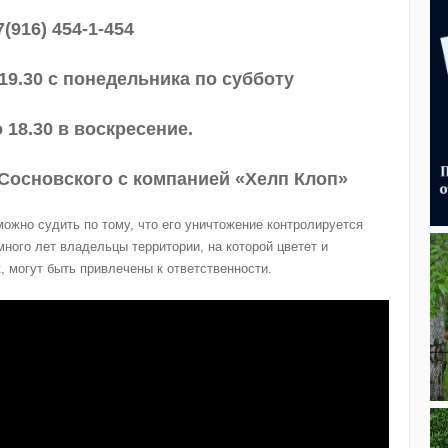
7(916) 454-1-454
 19.30 с понедельника по субботу
о 18.30 в воскресение.
Сосновского с компанией «Хелп Клоп»
ожно судить по тому, что его уничтожение контролируется
много лет владельцы территории, на которой цветет и
, могут быть привлечены к ответственности.