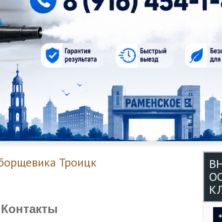
 борщевика Троицк
В
О
КЛ
Контакты