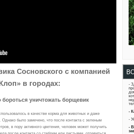
В
ика Сосновского с компанией
Клоп» в городах:
- 
пр
до
ко
 бороться уничтожать борщевик
не
те
- 
спользовалось в качестве корма для животных и даже
- 
 Однако было замечено, что после контакта с зеленым
етров, в пору активного цветения, человек может получить
- 
за
ела после контакта со стеблем или листьями, отравиться