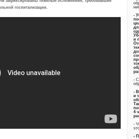
ыли зафиксированы тяжелые осложнения, требовавшие
об
ни
ельной госпитализации.
- 
по
це
дл
од
Уб
и 
От
те
до
со
пр
то
об
ра
- 
об
- 
и 
об
Та
по
4 
ре
- 
эт
- 