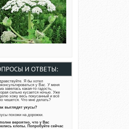
ОПРОСЫ И ОТВЕТЫ:
Здравствуйте. Я бы хотел
оконсультироваться у Вас. У меня
ма завелась какая-то гадость,
торая сильно кусается ночью. Уже
делю хожу весь покусанный и всё
ло чешется. Что мне делать?
Как выглядят укусы?
Укусы похожи на дорожки.
Вполне вероятно, что у Вас
велись клопы. Попробуйте сейчас