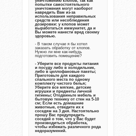
уничтожению клопов, так как
попытки самостоятельного
уничтожения могут наоборот
навредить Вам из-за
использования неправильных
средств или несоблюдения
дозировки: у клопов может
выработаться иммунитет, да и
Вы можете нанести вред своему
здоровью.
- В таком случае я бы хотел
заказать обработку от клопов.
Нужно ли мне как-нибудь
подготовить помещение?
- Уберите все продукты питания
и посуду либо в холодильник,
либо в целлофановые пакеты;
Приготовьте для каждого
спального места по одному
комплекту чистого белья;
Уберите все мягкие, детские
игрушки и предметы личной
гигиены; Отодвиньте мебель и
бытовую технику от стен на 5-10
см; Если есть домашние
животные, отведите их к
соседям на 3 дня. Настоятельно
прошу Вас предупредить
соседей о том, что у Вас будет
производиться обработка,
чтобы избежать различного рода
недоразумений.