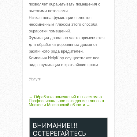
позволяет обрабатывать помещения с
высокими потолками.
Низкая цена фумигации является
несомненным плюсом этого способа
обработки помещений.
Фумигация довольно часто применяется
для обработки деревянных домов от
различного рода вредителей.
Компания HelpKlop осуществляет все
виды фумигации в кратчайшие сроки.
Услуги
P
←
Обработка помещений от насекомых
Профессиональное выведение клопов в
Москве и Московской области
→
O
S
ВНИМАНИЕ!!!
T
ОСТЕРЕГАЙТЕСЬ
N