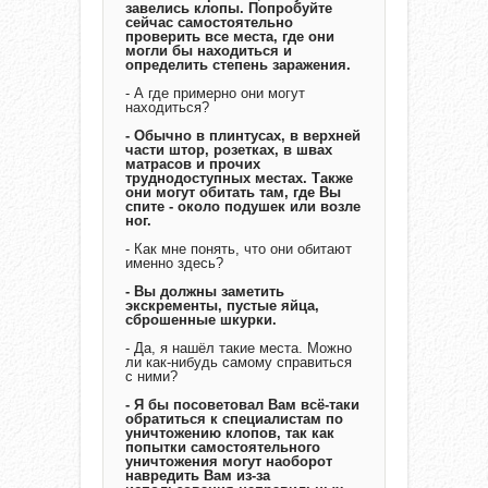
завелись клопы. Попробуйте
сейчас самостоятельно
проверить все места, где они
могли бы находиться и
определить степень заражения.
- А где примерно они могут
находиться?
- Обычно в плинтусах, в верхней
части штор, розетках, в швах
матрасов и прочих
труднодоступных местах. Также
они могут обитать там, где Вы
спите - около подушек или возле
ног.
- Как мне понять, что они обитают
именно здесь?
- Вы должны заметить
экскременты, пустые яйца,
сброшенные шкурки.
- Да, я нашёл такие места. Можно
ли как-нибудь самому справиться
с ними?
- Я бы посоветовал Вам всё-таки
обратиться к специалистам по
уничтожению клопов, так как
попытки самостоятельного
уничтожения могут наоборот
навредить Вам из-за