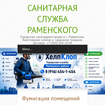
САНИТАРНАЯ
CЛУЖБА
РАМЕНСКОГО
Городская санэпидемстанция в г. Раменское.
Уничтожение клопов и тараканов туманом.
Договор. +7 (916) 454-14-54
Menu...
Фумигация помещений