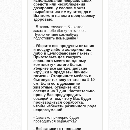
использования неправильных
средств или несоблюдения
дозировки: у клопов может
выработаться иммунитет, да и
Вы можете нанести вред своему
здоровью.
- В таком случае я бы хотел
заказать обработку от клопов.
Нужно ли мне как-нибудь
подготовить помещение?
- Уберите все продукты питания
и посуду либо в холодильник,
либо в целлофановые пакеты;
Приготовьте для каждого
спального места по одному
комплекту чистого белья;
Уберите все мягкие, детские
игрушки и предметы личной
гигиены; Отодвиньте мебель и
бытовую технику от стен на 5-10
см; Если есть домашние
животные, отведите их к
соседям на 3 дня. Настоятельно
прошу Вас предупредить
соседей о том, что у Вас будет
производиться обработка,
чтобы избежать различного рода
недоразумений.
- Сколько примерно будет
проводиться обработка?
- Всё зависит от площади