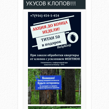
УКУСОВ КЛОПОВ!!!
A
V
I
G
A
T
I
O
N