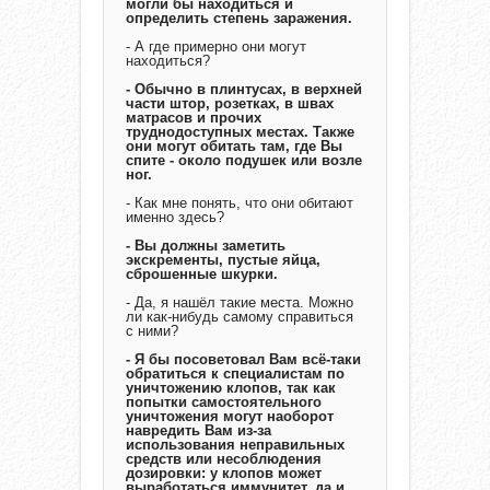
могли бы находиться и
определить степень заражения.
- А где примерно они могут
находиться?
- Обычно в плинтусах, в верхней
части штор, розетках, в швах
матрасов и прочих
труднодоступных местах. Также
они могут обитать там, где Вы
спите - около подушек или возле
ног.
- Как мне понять, что они обитают
именно здесь?
- Вы должны заметить
экскременты, пустые яйца,
сброшенные шкурки.
- Да, я нашёл такие места. Можно
ли как-нибудь самому справиться
с ними?
- Я бы посоветовал Вам всё-таки
обратиться к специалистам по
уничтожению клопов, так как
попытки самостоятельного
уничтожения могут наоборот
навредить Вам из-за
использования неправильных
средств или несоблюдения
дозировки: у клопов может
выработаться иммунитет, да и