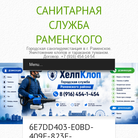
САНИТАРНАЯ
CЛУЖБА
РАМЕНСКОГО
Городская санэпидемстанция в г. Раменское.
Уничтожение клопов и тараканов туманом.
Договор. +7 (916) 454-14-54
Menu...
6E7DD403-E0BD-
409F-823E-