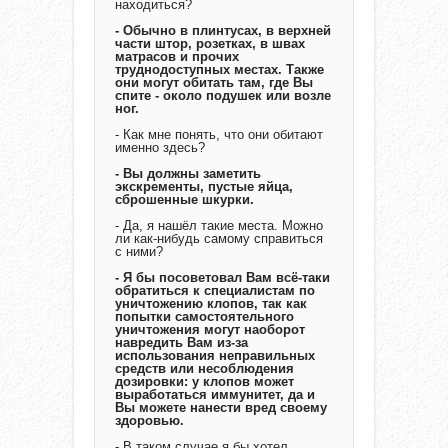
находиться?
- Обычно в плинтусах, в верхней
части штор, розетках, в швах
матрасов и прочих
труднодоступных местах. Также
они могут обитать там, где Вы
спите - около подушек или возле
ног.
- Как мне понять, что они обитают
именно здесь?
- Вы должны заметить
экскременты, пустые яйца,
сброшенные шкурки.
- Да, я нашёл такие места. Можно
ли как-нибудь самому справиться
с ними?
- Я бы посоветовал Вам всё-таки
обратиться к специалистам по
уничтожению клопов, так как
попытки самостоятельного
уничтожения могут наоборот
навредить Вам из-за
использования неправильных
средств или несоблюдения
дозировки: у клопов может
выработаться иммунитет, да и
Вы можете нанести вред своему
здоровью.
- В таком случае я бы хотел