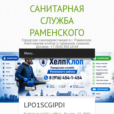
САНИТАРНАЯ
CЛУЖБА
РАМЕНСКОГО
Городская санэпидемстанция в г. Раменское.
Уничтожение клопов и тараканов туманом.
Договор. +7 (916) 454-14-54
Menu...
LPO1SCGIPDI