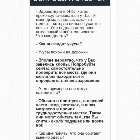
- Здравствуйте. Я бы хотел
проконсультироваться у Вас. У
меня дома завелась какая-то
гадость, которая сильно кусается
ночью. Уже неделю хожу весь
покусанный и всё тело чешется.
Что мне делать?
- Как выглядят укусы?
- Укусы похожи на дорожки.
- Вполне вероятно, что у Вас
завелись клопы. Попробуйте
сейчас самостоятельно
проверить все места, где они
могли бы находиться и
определить степень заражения.
- А где примерно они могут
находиться?
- Обычно в плинтусах, в верхней
части штор, розетках, в швах
матрасов и прочих
труднодоступных местах. Также
они могут обитать там, где Вы
спите - около подушек или возле
ног.
- Как мне понять, что они обитают
именно здесь?