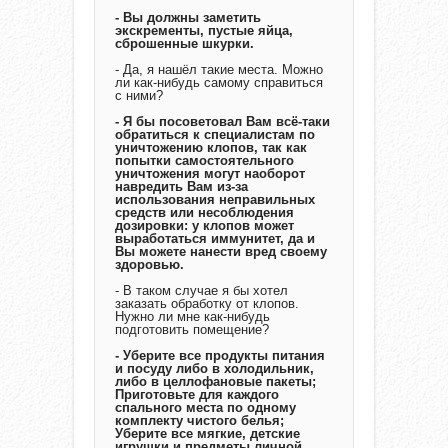
- Вы должны заметить
экскременты, пустые яйца,
сброшенные шкурки.
- Да, я нашёл такие места. Можно
ли как-нибудь самому справиться
с ними?
- Я бы посоветовал Вам всё-таки
обратиться к специалистам по
уничтожению клопов, так как
попытки самостоятельного
уничтожения могут наоборот
навредить Вам из-за
использования неправильных
средств или несоблюдения
дозировки: у клопов может
выработаться иммунитет, да и
Вы можете нанести вред своему
здоровью.
- В таком случае я бы хотел
заказать обработку от клопов.
Нужно ли мне как-нибудь
подготовить помещение?
- Уберите все продукты питания
и посуду либо в холодильник,
либо в целлофановые пакеты;
Приготовьте для каждого
спального места по одному
комплекту чистого белья;
Уберите все мягкие, детские
игрушки и предметы личной