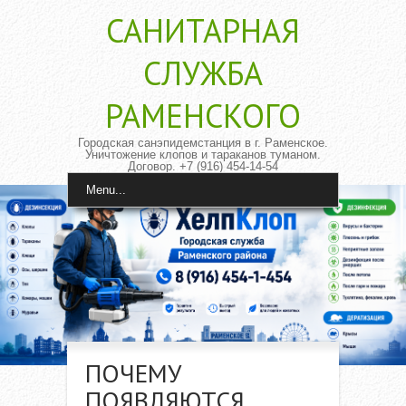
САНИТАРНАЯ
CЛУЖБА
РАМЕНСКОГО
Городская санэпидемстанция в г. Раменское.
Уничтожение клопов и тараканов туманом.
Договор. +7 (916) 454-14-54
Menu...
ПОЧЕМУ
ПОЯВЛЯЮТСЯ