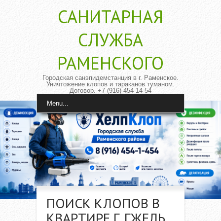
САНИТАРНАЯ
CЛУЖБА
РАМЕНСКОГО
Городская санэпидемстанция в г. Раменское.
Уничтожение клопов и тараканов туманом.
Договор. +7 (916) 454-14-54
Menu...
ПОИСК КЛОПОВ В
КВАРТИРЕ Г. ГЖЕЛЬ