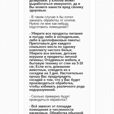
дозировки: у клопов может
выработаться иммунитет, да и
Вы можете нанести вред своему
здоровью.
- В таком случае я бы хотел
заказать обработку от клопов.
Нужно ли мне как-нибудь
подготовить помещение?
- Уберите все продукты питания
и посуду либо в холодильник,
либо в целлофановые пакеты;
Приготовьте для каждого
спального места по одному
комплекту чистого белья;
Уберите все мягкие, детские
игрушки и предметы личной
гигиены; Отодвиньте мебель и
бытовую технику от стен на 5-10
см; Если есть домашние
животные, отведите их к
соседям на 3 дня. Настоятельно
прошу Вас предупредить
соседей о том, что у Вас будет
производиться обработка,
чтобы избежать различного рода
недоразумений.
- Сколько примерно будет
проводиться обработка?
- Всё зависит от площади
помещения и численности
насекомых. Обработка обычной