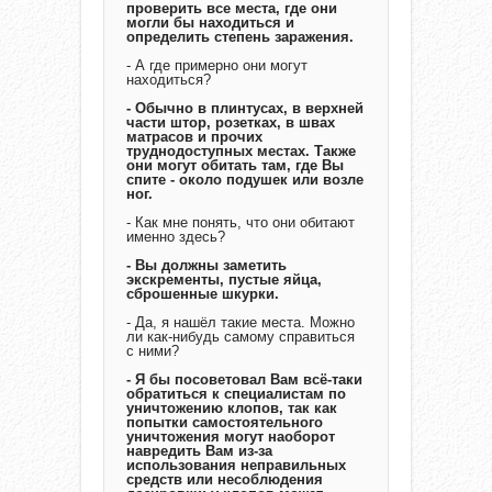
проверить все места, где они
могли бы находиться и
определить степень заражения.
- А где примерно они могут
находиться?
- Обычно в плинтусах, в верхней
части штор, розетках, в швах
матрасов и прочих
труднодоступных местах. Также
они могут обитать там, где Вы
спите - около подушек или возле
ног.
- Как мне понять, что они обитают
именно здесь?
- Вы должны заметить
экскременты, пустые яйца,
сброшенные шкурки.
- Да, я нашёл такие места. Можно
ли как-нибудь самому справиться
с ними?
- Я бы посоветовал Вам всё-таки
обратиться к специалистам по
уничтожению клопов, так как
попытки самостоятельного
уничтожения могут наоборот
навредить Вам из-за
использования неправильных
средств или несоблюдения