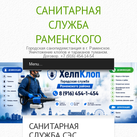
САНИТАРНАЯ
CЛУЖБА
РАМЕНСКОГО
Городская санэпидемстанция в г. Раменское.
Уничтожение клопов и тараканов туманом.
Договор. +7 (916) 454-14-54
Menu...
САНИТАРНАЯ
СЛУЖБА СЭС