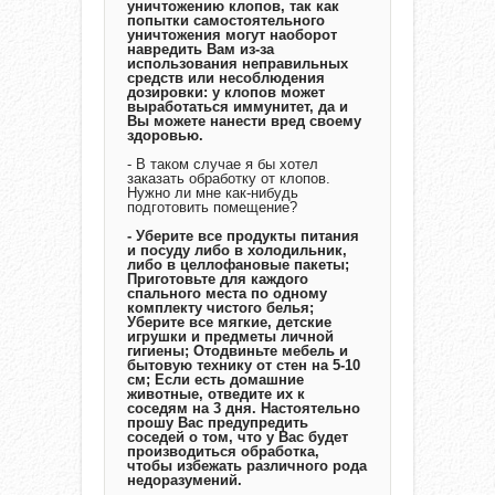
уничтожению клопов, так как
попытки самостоятельного
уничтожения могут наоборот
навредить Вам из-за
использования неправильных
средств или несоблюдения
дозировки: у клопов может
выработаться иммунитет, да и
Вы можете нанести вред своему
здоровью.
- В таком случае я бы хотел
заказать обработку от клопов.
Нужно ли мне как-нибудь
подготовить помещение?
- Уберите все продукты питания
и посуду либо в холодильник,
либо в целлофановые пакеты;
Приготовьте для каждого
спального места по одному
комплекту чистого белья;
Уберите все мягкие, детские
игрушки и предметы личной
гигиены; Отодвиньте мебель и
бытовую технику от стен на 5-10
см; Если есть домашние
животные, отведите их к
соседям на 3 дня. Настоятельно
прошу Вас предупредить
соседей о том, что у Вас будет
производиться обработка,
чтобы избежать различного рода
недоразумений.