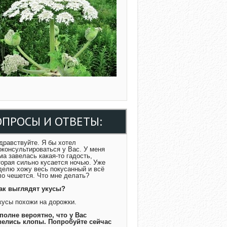
ОПРОСЫ И ОТВЕТЫ:
Здравствуйте. Я бы хотел
оконсультироваться у Вас. У меня
ма завелась какая-то гадость,
торая сильно кусается ночью. Уже
делю хожу весь покусанный и всё
ло чешется. Что мне делать?
Как выглядят укусы?
Укусы похожи на дорожки.
Вполне вероятно, что у Вас
велись клопы. Попробуйте сейчас