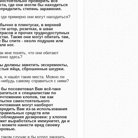
мостоятельно проверить все
ста, где они могли бы находиться
определить степень заражения.
А где примерно они могут находиться?
Обычно в плинтусах, в верхней
сти штор, розетках, в швах
трасов и прочих труднодоступных
стах. Также они могут обитать там,
е Вы спите - около подушек или
зле ног.
Как мне понять, что они обитают
енно здесь?
Вы должны заметить экскременты,
стые яйца, сброшенные шкурки.
Да, я нашёл такие места. Можно ли
к-нибудь самому справиться с ними?
Я бы посоветовал Вам всё-таки
ратиться к специалистам по
ичтожению клопов, так как
пытки самостоятельного
ичтожения могут наоборот
вредить Вам из-за использования
правильных средств или
соблюдения дозировки: у клопов
жет выработаться иммунитет, да и
 можете нанести вред своему
оровью.
В таком случае я бы хотел заказать