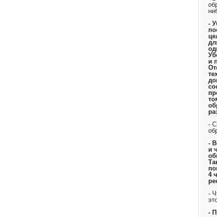
об
ни
- 
по
це
дл
од
Уб
и 
От
те
до
со
пр
то
об
ра
- 
об
- 
и 
об
Та
по
4 
ре
- 
эт
- 