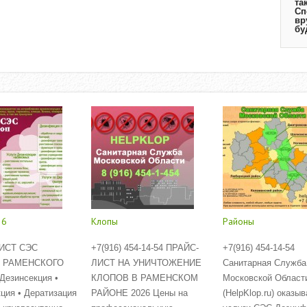
та
Сп
вр
бу
26
Клопы
Районы
ИСТ СЭС
+7(916) 454-14-54 ПРАЙС-
+7(916) 454-14-54
 РАМЕНСКОГО
ЛИСТ НА УНИЧТОЖЕНИЕ
Санитарная Служба
езинсекция •
КЛОПОВ В РАМЕНСКОМ
Московской Област
ция • Дератизация
РАЙОНЕ 2026 Цены на
(HelpKlop.ru) оказыв