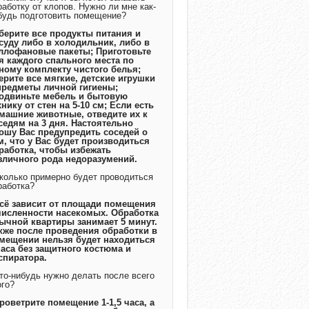
работку от клопов. Нужно ли мне как-
будь подготовить помещение?
Уберите все продукты питания и
суду либо в холодильник, либо в
ллофановые пакеты; Приготовьте
я каждого спального места по
ному комплекту чистого белья;
ерите все мягкие, детские игрушки
предметы личной гигиены;
одвиньте мебель и бытовую
хнику от стен на 5-10 см; Если есть
машние животные, отведите их к
седям на 3 дня. Настоятельно
ошу Вас предупредить соседей о
м, что у Вас будет производиться
работка, чтобы избежать
зличного рода недоразумений.
Сколько примерно будет проводиться
работка?
Всё зависит от площади помещения
численности насекомых. Обработка
ычной квартиры занимает 5 минут.
кже после проведения обработки в
мещении нельзя будет находиться
часа без защитного костюма и
спиратора.
Что-нибудь нужно делать после всего
ого?
Проветрите помещение 1-1,5 часа, а