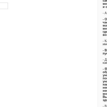
са
ме
и 
- 
- 
ча
ма
ме
гд
во
- 
им
- 
пу
- 
ка
- 
об
ун
по
ун
на
не
не
мо
Вы
зд
- 