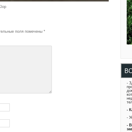
Klop
й
ельные поля помечены
*
В
- 
пр
до
ко
не
те
- 
- 
- 
за