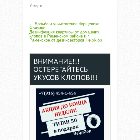
Услуги
P
←
Борьба и уничтожение борщевика
Фрязино
Дезинфекция квартиры от домашних
O
клопов в Раменском районе и г.
Раменское от дезинсекторов HelpKlop
→
S
T
ВНИМАНИЕ!!!
N
ОСТЕРЕГАЙТЕСЬ
A
УКУСОВ КЛОПОВ!!!
V
I
G
A
T
I
O