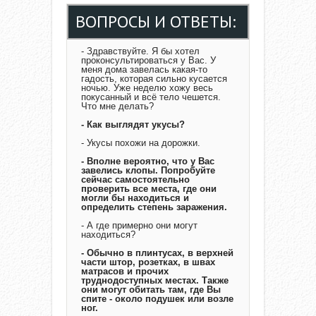
ВОПРОСЫ И ОТВЕТЫ:
- Здравствуйте. Я бы хотел
проконсультироваться у Вас. У
меня дома завелась какая-то
гадость, которая сильно кусается
ночью. Уже неделю хожу весь
покусанный и всё тело чешется.
Что мне делать?
- Как выглядят укусы?
- Укусы похожи на дорожки.
- Вполне вероятно, что у Вас
завелись клопы. Попробуйте
сейчас самостоятельно
проверить все места, где они
могли бы находиться и
определить степень заражения.
- А где примерно они могут
находиться?
- Обычно в плинтусах, в верхней
части штор, розетках, в швах
матрасов и прочих
труднодоступных местах. Также
они могут обитать там, где Вы
спите - около подушек или возле
ног.