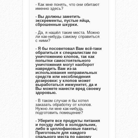
- Как мне понять, что они обитают
именно здесь?
- Вы должны заметить
экскременты, пустые яйца,
сброшенные шкурки.
- Да, я нашёл такие места. Можно
ли как-нибудь самому справиться
с ними?
- Я бы посоветовал Вам всё-таки
обратиться к специалистам по
уничтожению клопов, так как
попытки самостоятельного
уничтожения могут наоборот
навредить Вам из-за
использования неправильных
средств или несоблюдения
дозировки: у клопов может
выработаться иммунитет, да и
Вы можете нанести вред своему
здоровью.
- В таком случае я бы хотел
заказать обработку от клопов.
Нужно ли мне как-нибудь
подготовить помещение?
- Уберите все продукты питания
и посуду либо в холодильник,
либо в целлофановые пакеты;
Приготовьте для каждого
спального места по одному