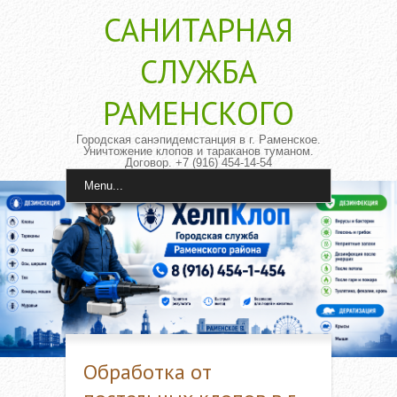
САНИТАРНАЯ
CЛУЖБА
РАМЕНСКОГО
Городская санэпидемстанция в г. Раменское.
Уничтожение клопов и тараканов туманом.
Договор. +7 (916) 454-14-54
Menu...
Обработка от