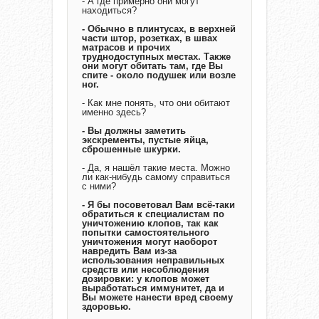
- А где примерно они могут
находиться?
- Обычно в плинтусах, в верхней
части штор, розетках, в швах
матрасов и прочих
труднодоступных местах. Также
они могут обитать там, где Вы
спите - около подушек или возле
ног.
- Как мне понять, что они обитают
именно здесь?
- Вы должны заметить
экскременты, пустые яйца,
сброшенные шкурки.
- Да, я нашёл такие места. Можно
ли как-нибудь самому справиться
с ними?
- Я бы посоветовал Вам всё-таки
обратиться к специалистам по
уничтожению клопов, так как
попытки самостоятельного
уничтожения могут наоборот
навредить Вам из-за
использования неправильных
средств или несоблюдения
дозировки: у клопов может
выработаться иммунитет, да и
Вы можете нанести вред своему
здоровью.