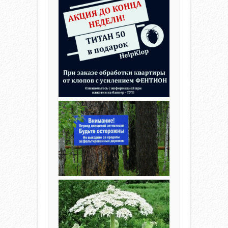
G
A
T
I
O
N