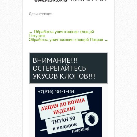
Дезинсекция
P
←
Обработка уничтожение клещей
Петушки
Обработка уничтожение клещей Покров
→
O
S
ВНИМАНИЕ!!!
T
ОСТЕРЕГАЙТЕСЬ
N
УКУСОВ КЛОПОВ!!!
A
V
I
G
A
T
I