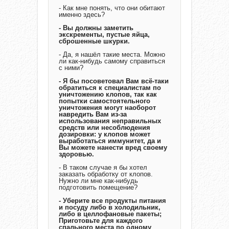
- Как мне понять, что они обитают
именно здесь?
- Вы должны заметить
экскременты, пустые яйца,
сброшенные шкурки.
- Да, я нашёл такие места. Можно
ли как-нибудь самому справиться
с ними?
- Я бы посоветовал Вам всё-таки
обратиться к специалистам по
уничтожению клопов, так как
попытки самостоятельного
уничтожения могут наоборот
навредить Вам из-за
использования неправильных
средств или несоблюдения
дозировки: у клопов может
выработаться иммунитет, да и
Вы можете нанести вред своему
здоровью.
- В таком случае я бы хотел
заказать обработку от клопов.
Нужно ли мне как-нибудь
подготовить помещение?
- Уберите все продукты питания
и посуду либо в холодильник,
либо в целлофановые пакеты;
Приготовьте для каждого
спального места по одному