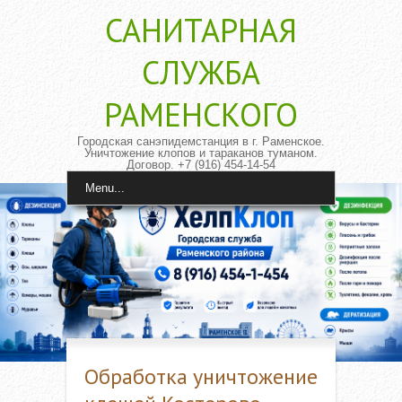
САНИТАРНАЯ
CЛУЖБА
РАМЕНСКОГО
Городская санэпидемстанция в г. Раменское.
Уничтожение клопов и тараканов туманом.
Договор. +7 (916) 454-14-54
Menu...
Обработка уничтожение