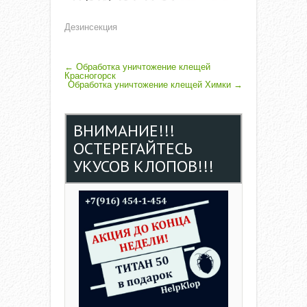
Дезинсекция
P
←
Обработка уничтожение клещей
Красногорск
Обработка уничтожение клещей Химки
→
O
S
ВНИМАНИЕ!!!
T
ОСТЕРЕГАЙТЕСЬ
N
УКУСОВ КЛОПОВ!!!
A
V
I
G
A
T
I