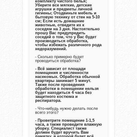
комплекту чистого белья;
Уберите все мягкие, детские
игрушки и предметы личной
гигиены; Отодвиньте мебель и
бытовую технику от стен на 5-10
см; Если есть домашние
животные, отведите их к
соседям на 3 дня. Настоятельно
прошу Вас предупредить
соседей о том, что у Вас будет
производиться обработка,
чтобы избежать различного рода
недоразумений.
- Сколько примерно будет
проводиться обработка?
- Всё зависит от площади
помещения и численности
насекомых. Обработка обычной
квартиры занимает 5 минут.
Также после проведения
обработки в помещении нельзя
будет находиться 4 часа без
защитного костюма и
респиратора.
- Что-нибудь нужно делать после
всего этого?
- Проветрите помещение 1-1,5
часа, а также проведите влажную
уборку. Специалист также
должен будет вручить Вам
памятку, в которой будет всё