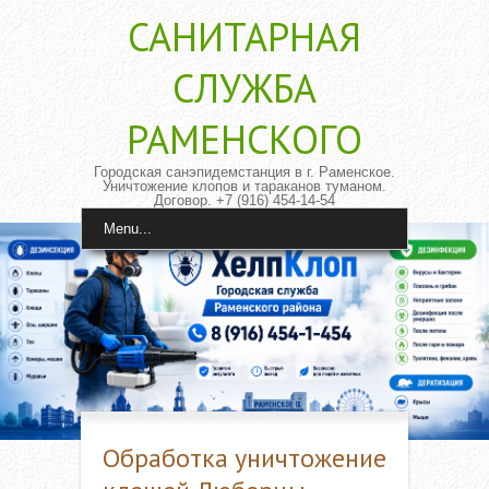
САНИТАРНАЯ
CЛУЖБА
РАМЕНСКОГО
Городская санэпидемстанция в г. Раменское.
Уничтожение клопов и тараканов туманом.
Договор. +7 (916) 454-14-54
Menu...
Обработка уничтожение