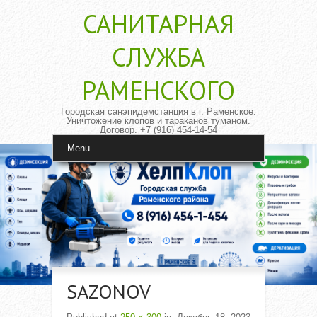
САНИТАРНАЯ
CЛУЖБА
РАМЕНСКОГО
Городская санэпидемстанция в г. Раменское.
Уничтожение клопов и тараканов туманом.
Договор. +7 (916) 454-14-54
Menu...
SAZONOV