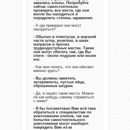
завелись клопы. Попробуйте
сейчас самостоятельно
проверить все места, где они
могли бы находиться и
определить степень заражения.
- А где примерно они могут
находиться?
- Обычно в плинтусах, в верхней
части штор, розетках, в швах
матрасов и прочих
труднодоступных местах. Также
они могут обитать там, где Вы
спите - около подушек или возле
ног.
- Как мне понять, что они обитают
именно здесь?
- Вы должны заметить
экскременты, пустые яйца,
сброшенные шкурки.
- Да, я нашёл такие места. Можно
ли как-нибудь самому справиться
с ними?
- Я бы посоветовал Вам всё-таки
обратиться к специалистам по
уничтожению клопов, так как
попытки самостоятельного
уничтожения могут наоборот
навредить Вам из-за