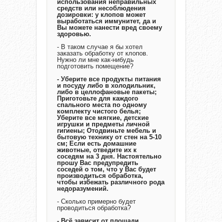
использования неправильных
средств или несоблюдения
дозировки: у клопов может
выработаться иммунитет, да и
Вы можете нанести вред своему
здоровью.
- В таком случае я бы хотел
заказать обработку от клопов.
Нужно ли мне как-нибудь
подготовить помещение?
- Уберите все продукты питания
и посуду либо в холодильник,
либо в целлофановые пакеты;
Приготовьте для каждого
спального места по одному
комплекту чистого белья;
Уберите все мягкие, детские
игрушки и предметы личной
гигиены; Отодвиньте мебель и
бытовую технику от стен на 5-10
см; Если есть домашние
животные, отведите их к
соседям на 3 дня. Настоятельно
прошу Вас предупредить
соседей о том, что у Вас будет
производиться обработка,
чтобы избежать различного рода
недоразумений.
- Сколько примерно будет
проводиться обработка?
- Всё зависит от площади