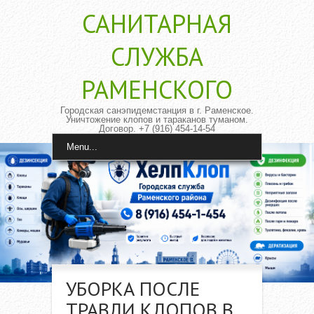
САНИТАРНАЯ
CЛУЖБА
РАМЕНСКОГО
Городская санэпидемстанция в г. Раменское.
Уничтожение клопов и тараканов туманом.
Договор. +7 (916) 454-14-54
Menu...
УБОРКА ПОСЛЕ
ТРАВЛИ КЛОПОВ В