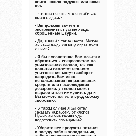
спите - около подушек или возле
ног.
- Как мне понять, что они обитают
именно здесь?
- Вы должны заметить
экскременты, пустые яйца,
сброшенные шкурки.
- Да, я нашёл такие места. Можно
ли как-нибудь самому справиться
с ними?
- Я бы посоветовал Вам всё-таки
обратиться к специалистам по
уничтожению клопов, так как
попытки самостоятельного
уничтожения могут наоборот
навредить Вам из-за
использования неправильных
средств или несоблюдения
дозировки: у клопов может
выработаться иммунитет, да и
Вы можете нанести вред своему
здоровью.
- В таком случае я бы хотел
заказать обработку от клопов.
Нужно ли мне как-нибудь
подготовить помещение?
- Уберите все продукты питания
и посуду либо в холодильник,
либо в целлофановые пакеты;