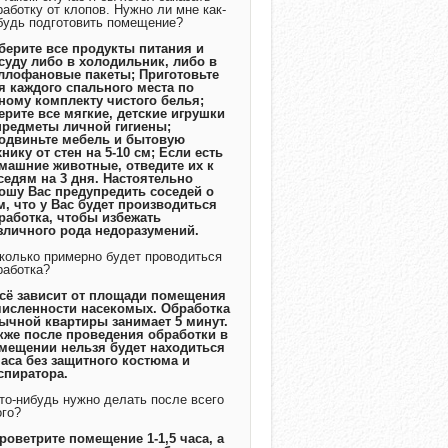
работку от клопов. Нужно ли мне как-
будь подготовить помещение?
Уберите все продукты питания и
суду либо в холодильник, либо в
ллофановые пакеты; Приготовьте
я каждого спального места по
ному комплекту чистого белья;
ерите все мягкие, детские игрушки
предметы личной гигиены;
одвиньте мебель и бытовую
хнику от стен на 5-10 см; Если есть
машние животные, отведите их к
седям на 3 дня. Настоятельно
ошу Вас предупредить соседей о
м, что у Вас будет производиться
работка, чтобы избежать
зличного рода недоразумений.
Сколько примерно будет проводиться
работка?
Всё зависит от площади помещения
численности насекомых. Обработка
ычной квартиры занимает 5 минут.
кже после проведения обработки в
мещении нельзя будет находиться
часа без защитного костюма и
спиратора.
Что-нибудь нужно делать после всего
ого?
Проветрите помещение 1-1,5 часа, а