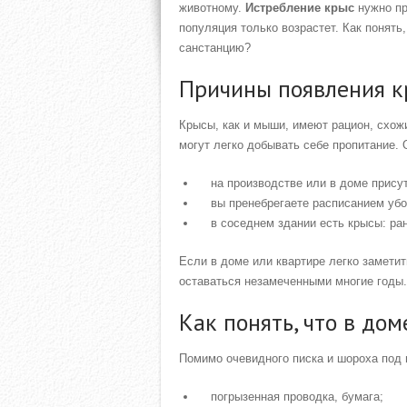
животному.
Истребление крыс
нужно пр
популяция только возрастет. Как понять
санстанцию?
Причины появления к
Крысы, как и мыши, имеют рацион, схожи
могут легко добывать себе пропитание. 
на производстве или в доме прису
вы пренебрегаете расписанием убо
в соседнем здании есть крысы: ран
Если в доме или квартире легко заметит
оставаться незамеченными многие годы.
Как понять, что в до
Помимо очевидного писка и шороха под 
погрызенная проводка, бумага;