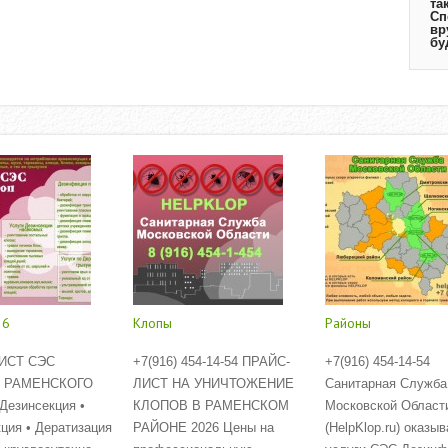
та
Сп
вр
бу
26
Клопы
Районы
ИСТ СЭС
+7(916) 454-14-54 ПРАЙС-
+7(916) 454-14-54
 РАМЕНСКОГО
ЛИСТ НА УНИЧТОЖЕНИЕ
Санитарная Служба
езинсекция •
КЛОПОВ В РАМЕНСКОМ
Московской Област
ция • Дератизация
РАЙОНЕ 2026 Цены на
(HelpKlop.ru) оказыв