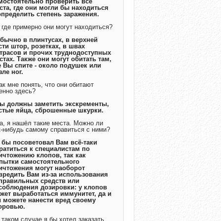
мостоятельно проверить все
ста, где они могли бы находиться
определить степень заражения.
А где примерно они могут находиться?
Обычно в плинтусах, в верхней
сти штор, розетках, в швах
трасов и прочих труднодоступных
стах. Также они могут обитать там,
е Вы спите - около подушек или
зле ног.
Как мне понять, что они обитают
енно здесь?
Вы должны заметить экскременты,
стые яйца, сброшенные шкурки.
Да, я нашёл такие места. Можно ли
к-нибудь самому справиться с ними?
Я бы посоветовал Вам всё-таки
ратиться к специалистам по
ичтожению клопов, так как
пытки самостоятельного
ичтожения могут наоборот
вредить Вам из-за использования
правильных средств или
соблюдения дозировки: у клопов
жет выработаться иммунитет, да и
 можете нанести вред своему
оровью.
В таком случае я бы хотел заказать