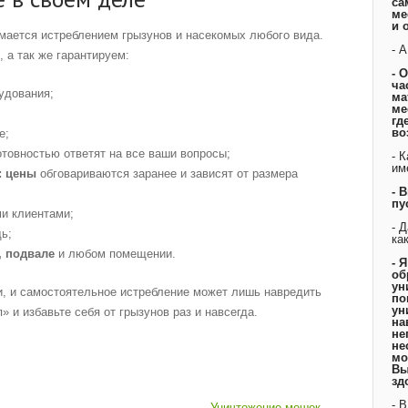
са
ме
и 
мается истреблением грызунов и насекомых любого вида.
- 
а так же гарантируем:
- 
ча
удования;
ма
ме
гд
во
е;
отовностью ответят на все ваши вопросы;
- 
им
: цены
обговариваются заранее и зависят от размера
- 
пу
и клиентами;
- 
ь;
ка
, подвале
и любом помещении.
- 
об
ун
и, и самостоятельное истребление может лишь навредить
по
ун
 и избавьте себя от грызунов раз и навсегда.
на
не
не
мо
Вы
зд
- 
Уничтожение мошек
→