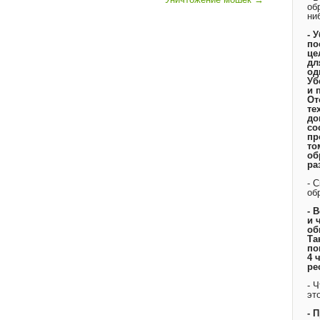
об
ни
- 
по
це
дл
од
Уб
и 
От
те
до
со
пр
то
об
ра
- 
об
- 
и 
об
Та
по
4 
ре
- 
эт
- 