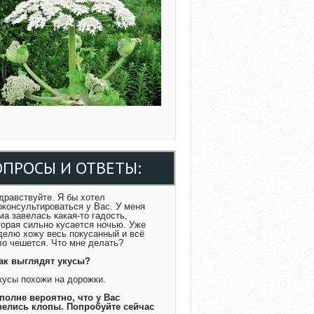
ОПРОСЫ И ОТВЕТЫ:
Здравствуйте. Я бы хотел
оконсультироваться у Вас. У меня
ма завелась какая-то гадость,
торая сильно кусается ночью. Уже
делю хожу весь покусанный и всё
ло чешется. Что мне делать?
Как выглядят укусы?
Укусы похожи на дорожки.
Вполне вероятно, что у Вас
велись клопы. Попробуйте сейчас