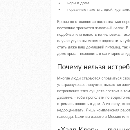
норы в доме;
порванные пакеты с едой, крупами
Крысы не стесняются показываться пере
постоянно требуется животный белок. В 
подобных или напасть на человека. Так
случае укуса вы можете подхватить туб
стать даже ваш домашний питомец, так 
доме крыс – позвонить в санитарно-эпи
Почему нельзя истреб
Многие люди стараются справиться св
ультразвуковые ловушки, пытаются зали
истребления этих существ состоит в то
дыхание, чтобы проползти по водосточно
стремясь попасть в дом. А их силу, скор
недооценивать. Лишь комплексная работ
навсегда. Если вы живете в Москве или
«Хэлп Клоп» — лучшие