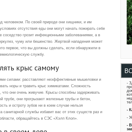
.
д человеком. По своей природе они хищники, и им
условиях отсутствия еды они могут начать пожирать себе
ое соседство грозит инфекционными заболеваниями, а в
еркулез, чуму или бешенство. Жертвой нападения может
что первое, что вы должны сделать, если обнаружили в
демиологическую службу.
лять крыс самому
В
оими силами: расставляют неэффективные мышеловки и
- 
вать норы и травить крыс химикатами. Сложность
пр
до
м, что они очень живучие. Крысы способны задерживать
ко
не
й трубе, они прогрызают железные трубы и бетон,
те
ость и остроту зубов ни в коем случае нельзя
- 
а санитарной службы избавит вас от этих существ раз и
- 
 области, обращайтесь в СЭС «Хэлп Клоп».
- 
 в своем деле
за