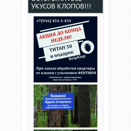
N
УКУСОВ КЛОПОВ!!!
A
V
I
G
A
T
I
O
N