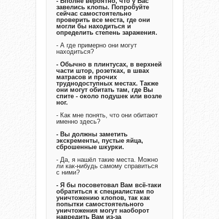
- Вполне вероятно, что у Вас
завелись клопы. Попробуйте
сейчас самостоятельно
проверить все места, где они
могли бы находиться и
определить степень заражения.
- А где примерно они могут
находиться?
- Обычно в плинтусах, в верхней
части штор, розетках, в швах
матрасов и прочих
труднодоступных местах. Также
они могут обитать там, где Вы
спите - около подушек или возле
ног.
- Как мне понять, что они обитают
именно здесь?
- Вы должны заметить
экскременты, пустые яйца,
сброшенные шкурки.
- Да, я нашёл такие места. Можно
ли как-нибудь самому справиться
с ними?
- Я бы посоветовал Вам всё-таки
обратиться к специалистам по
уничтожению клопов, так как
попытки самостоятельного
уничтожения могут наоборот
навредить Вам из-за