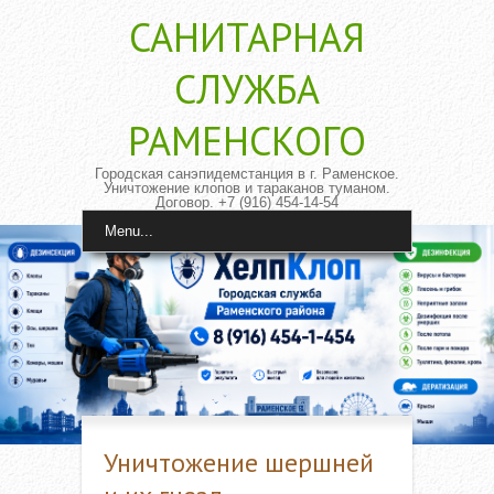
САНИТАРНАЯ
CЛУЖБА
РАМЕНСКОГО
Городская санэпидемстанция в г. Раменское.
Уничтожение клопов и тараканов туманом.
Договор. +7 (916) 454-14-54
Menu...
Уничтожение шершней