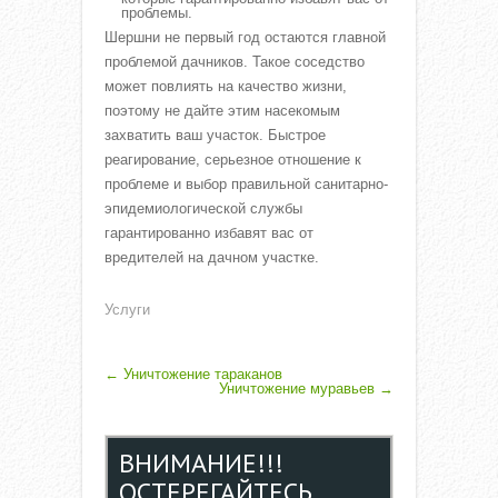
проблемы.
Шершни не первый год остаются главной
проблемой дачников. Такое соседство
может повлиять на качество жизни,
поэтому не дайте этим насекомым
захватить ваш участок. Быстрое
реагирование, серьезное отношение к
проблеме и выбор правильной санитарно-
эпидемиологической службы
гарантированно избавят вас от
вредителей на дачном участке.
Услуги
P
←
Уничтожение тараканов
Уничтожение муравьев
→
O
S
ВНИМАНИЕ!!!
T
ОСТЕРЕГАЙТЕСЬ