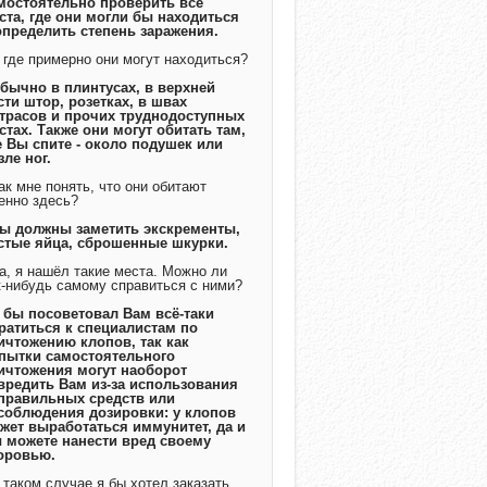
мостоятельно проверить все
ста, где они могли бы находиться
определить степень заражения.
А где примерно они могут находиться?
Обычно в плинтусах, в верхней
сти штор, розетках, в швах
трасов и прочих труднодоступных
стах. Также они могут обитать там,
е Вы спите - около подушек или
зле ног.
Как мне понять, что они обитают
енно здесь?
Вы должны заметить экскременты,
стые яйца, сброшенные шкурки.
Да, я нашёл такие места. Можно ли
к-нибудь самому справиться с ними?
Я бы посоветовал Вам всё-таки
ратиться к специалистам по
ичтожению клопов, так как
пытки самостоятельного
ичтожения могут наоборот
вредить Вам из-за использования
правильных средств или
соблюдения дозировки: у клопов
жет выработаться иммунитет, да и
 можете нанести вред своему
оровью.
В таком случае я бы хотел заказать