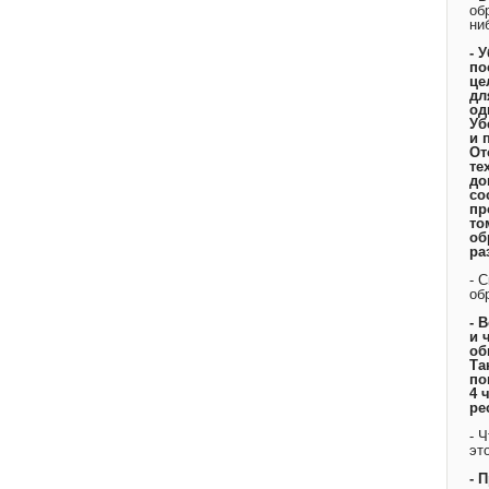
об
ни
- 
по
це
дл
од
Уб
и 
От
те
до
со
пр
то
об
ра
- 
об
- 
и 
об
Та
по
4 
ре
- 
эт
- 