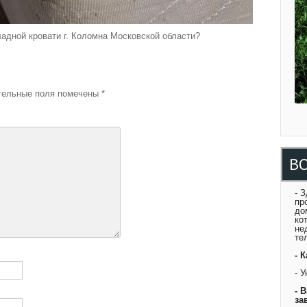
ладной кровати г. Коломна Московской области?
й
ельные поля помечены
*
В
- 
пр
до
ко
не
те
- 
- 
- 
за