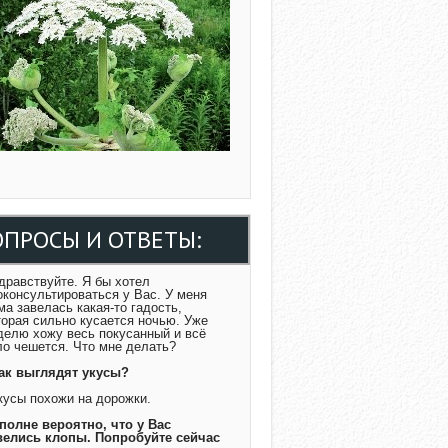
ОПРОСЫ И ОТВЕТЫ:
Здравствуйте. Я бы хотел
оконсультироваться у Вас. У меня
ма завелась какая-то гадость,
торая сильно кусается ночью. Уже
делю хожу весь покусанный и всё
ло чешется. Что мне делать?
Как выглядят укусы?
Укусы похожи на дорожки.
Вполне вероятно, что у Вас
велись клопы. Попробуйте сейчас