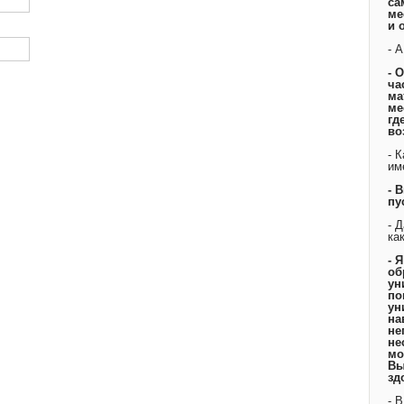
са
ме
и 
- 
- 
ча
ма
ме
гд
во
- 
им
- 
пу
- 
ка
- 
об
ун
по
ун
на
не
не
мо
Вы
зд
- 