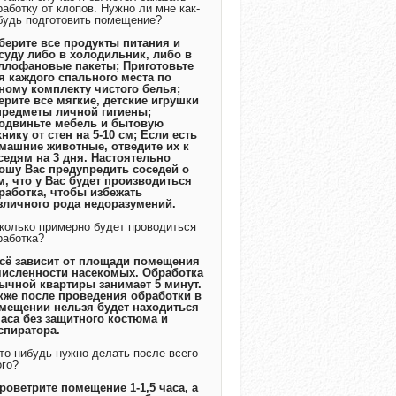
работку от клопов. Нужно ли мне как-
будь подготовить помещение?
Уберите все продукты питания и
суду либо в холодильник, либо в
ллофановые пакеты; Приготовьте
я каждого спального места по
ному комплекту чистого белья;
ерите все мягкие, детские игрушки
предметы личной гигиены;
одвиньте мебель и бытовую
хнику от стен на 5-10 см; Если есть
машние животные, отведите их к
седям на 3 дня. Настоятельно
ошу Вас предупредить соседей о
м, что у Вас будет производиться
работка, чтобы избежать
зличного рода недоразумений.
Сколько примерно будет проводиться
работка?
Всё зависит от площади помещения
численности насекомых. Обработка
ычной квартиры занимает 5 минут.
кже после проведения обработки в
мещении нельзя будет находиться
часа без защитного костюма и
спиратора.
Что-нибудь нужно делать после всего
ого?
Проветрите помещение 1-1,5 часа, а