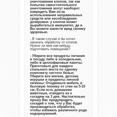
уничтожению клопов, так как
попытки самостоятельного
уничтожения могут наоборот
навредить Вам из-за
использования неправильных
средств или несоблюдения
дозировки: у клопов может
выработаться иммунитет, да и
Вы можете нанести вред своему
здоровью.
- В таком случае я бы хотел
заказать обработку от клопов.
Нужно ли мне как-нибудь
подготовить помещение?
- Уберите все продукты питания
и посуду либо в холодильник,
либо в целлофановые пакеты;
Приготовьте для каждого
спального места по одному
комплекту чистого белья;
Уберите все мягкие, детские
игрушки и предметы личной
гигиены; Отодвиньте мебель и
бытовую технику от стен на 5-10
см; Если есть домашние
животные, отведите их к
соседям на 3 дня. Настоятельно
прошу Вас предупредить
соседей о том, что у Вас будет
производиться обработка,
чтобы избежать различного рода
недоразумений.