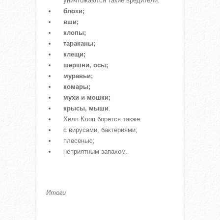
уничтожаются такие вредители:
блохи;
вши;
клопы;
тараканы;
клещи;
шершни, осы;
муравьи;
комары;
мухи и мошки;
крысы, мыши
.
Хелп Клоп борется также:
с вирусами, бактериями;
плесенью;
неприятным запахом.
Итоги