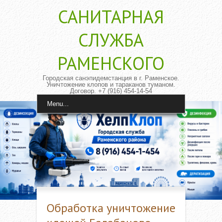
САНИТАРНАЯ
CЛУЖБА
РАМЕНСКОГО
Городская санэпидемстанция в г. Раменское.
Уничтожение клопов и тараканов туманом.
Договор. +7 (916) 454-14-54
Menu...
Обработка уничтожение